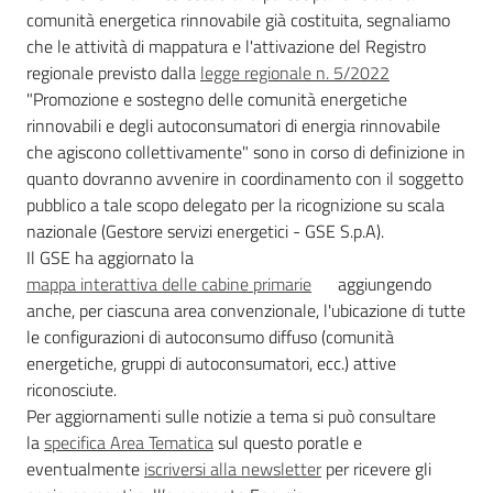
comunità energetica rinnovabile già costituita, segnaliamo
Novità
che le attività di mappatura e l'attivazione del Registro
regionale previsto dalla
legge regionale n. 5/2022
Servizi
"Promozione e sostegno delle comunità energetiche
rinnovabili e degli autoconsumatori di energia rinnovabile
Leggi Atti Bandi
che agiscono collettivamente" sono in corso di definizione in
quanto dovranno avvenire in coordinamento con il soggetto
pubblico a tale scopo delegato per la ricognizione su scala
nazionale (Gestore servizi energetici - GSE S.p.A).
Piani Programmi
Il GSE ha aggiornato la
Progetti
mappa interattiva delle cabine primarie
aggiungendo
anche, per ciascuna area convenzionale, l'ubicazione di tutte
le configurazioni di autoconsumo diffuso (comunità
energetiche, gruppi di autoconsumatori, ecc.) attive
riconosciute.
Per aggiornamenti sulle notizie a tema si può consultare
la
specifica Area Tematica
sul questo poratle e
eventualmente
iscriversi alla newsletter
per ricevere gli