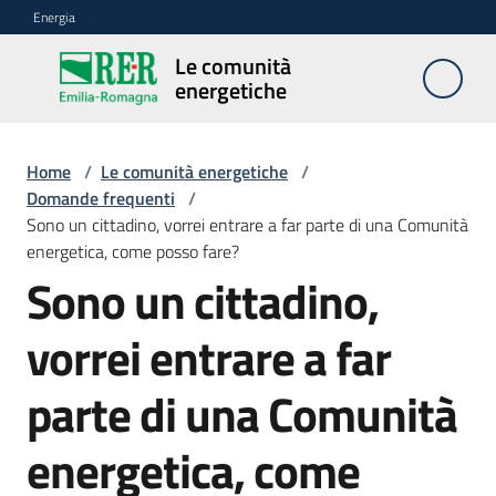
Vai al contenuto
Vai alla navigazione
Vai al footer
Energia
Le comunità
Le
energetiche
comunità
energetiche
Home
/
Le comunità energetiche
/
Domande frequenti
/
Sono un cittadino, vorrei entrare a far parte di una Comunità
Funzioni
energetica, come posso fare?
della
Regione
Sono un cittadino,
Salta al contenuto
vorrei entrare a far
Autoconsumo
parte di una Comunità
diffuso
energetica, come
Come
attivare