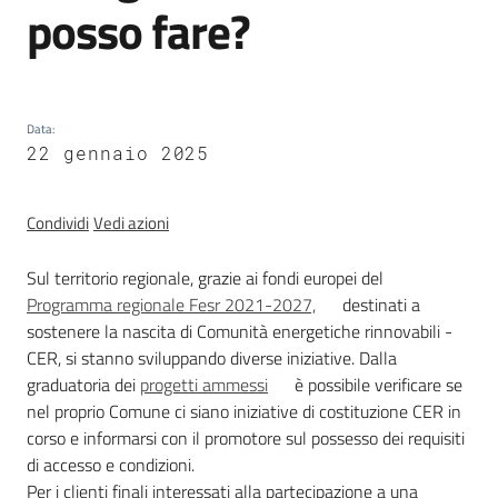
posso fare?
una
CER
Contributi
economici
Data
:
22 gennaio 2025
Materiali
e
Condividi
Vedi azioni
pubblicazioni
Sul territorio regionale, grazie ai fondi europei del
Programma regionale Fesr 2021-2027,
destinati a
sostenere la nascita di Comunità energetiche rinnovabili -
CER, si stanno sviluppando diverse iniziative. Dalla
graduatoria dei
progetti ammessi
è possibile verificare se
Energia
nel proprio Comune ci siano iniziative di costituzione CER in
corso e informarsi con il promotore sul possesso dei requisiti
di accesso e condizioni.
Argomenti
Per i clienti finali interessati alla partecipazione a una