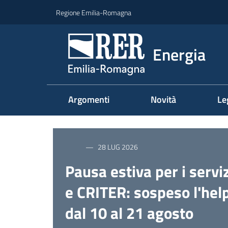
Vai al contenuto
Vai alla navigazione
Vai al footer
Regione Emilia-Romagna
Energia
Argomenti
Novità
Le
28 LUG 2026
Pausa estiva per i servi
e CRITER: sospeso l'hel
dal 10 al 21 agosto