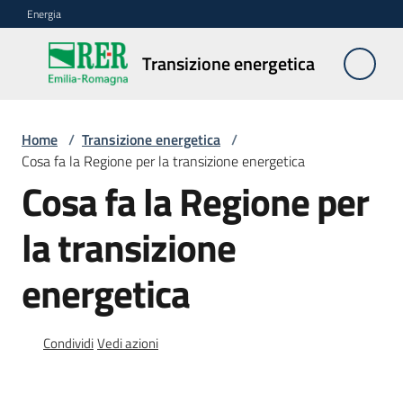
Vai al contenuto
Vai alla navigazione
Vai al footer
Energia
Transizione
Transizione energetica
energetica
Home
/
Transizione energetica
/
Biometano
Cosa fa la Regione per la transizione energetica
Cosa fa la Regione per
Idrogeno
verde
la transizione
energetica
Innovazione
per
la
transizione
Condividi
Vedi azioni
energetica