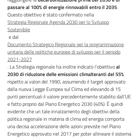
passare al 100% di energie rinnovabili entro il 2035
.
Questo obiettivo è stato confermato nella
Piani Programmi
Strategia Regionale Agenda 2030 per lo Sviluppo
Progetti
Sostenibile
e dal
Documento Strategico Regionale per la programmazione
unitaria delle politiche europee di sviluppo per il periodo
2021-2027
. La Strategia regionale ha inoltre indicato l’obiettivo
al
2030 di riduzione delle emissioni climalteranti del 55%
rispetto ai valori del 1990, assumendo il target approvato
dalla nuova Legge Europea sul Clima ed elevando di 15
punti percentuali il valore precedentemente stabilito dall’UE
e fatto proprio dal Piano Energetico 2030 (40%). È quindi
evidente che un tale innalzamento degli obiettivi della
politica regionale in materia di clima ed energia comporta
una decisa accelerazione delle azioni previste nel Piano
Energetico approvato nel 2017 per poter allineare il sistema