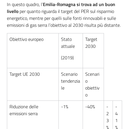
In questo quadro, l’
Emilia-Romagna si trova ad un buon
livello
per quanto riguarda il target del PER sul risparmio
energetico, mentre per quelli sulle fonti rinnovabili e sulle
emissioni di gas serra l’obiettivo al 2030 risulta più distante.
Obiettivo europeo
Stato
Target
attuale
2030
(2019)
Target UE 2030
Scenario
Scenari
tendenzia
o
le
obiettiv
o
Riduzione delle
-1%
-40%
-
-
emissioni serra
2
4
3
1
%
%