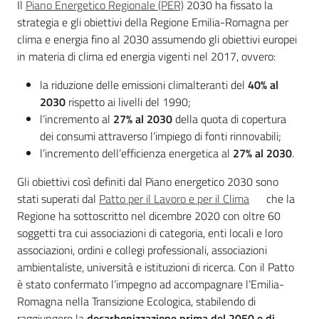
Il
Piano Energetico Regionale (PER)
2030 ha fissato la
Low
strategia e gli obiettivi della Regione Emilia-Romagna per
Carbon
clima e energia fino al 2030 assumendo gli obiettivi europei
economy
in materia di clima ed energia vigenti nel 2017, ovvero:
la riduzione delle emissioni climalteranti del
40% al
2030
rispetto ai livelli del 1990;
l’incremento al
27% al 2030
della quota di copertura
dei consumi attraverso l’impiego di fonti rinnovabili;
Energia
l’incremento dell’efficienza energetica al
27% al 2030
.
Gli obiettivi così definiti dal Piano energetico 2030 sono
Argomenti
stati superati dal
Patto per il Lavoro e per il Clima
che la
Regione ha sottoscritto nel dicembre 2020 con oltre 60
Novità
soggetti tra cui associazioni di categoria, enti locali e loro
associazioni, ordini e collegi professionali, associazioni
Servizi
ambientaliste, università e istituzioni di ricerca. Con il Patto
è stato confermato l’impegno ad accompagnare l’Emilia-
Leggi Atti Bandi
Romagna nella Transizione Ecologica, stabilendo di
raggiungere la
decarbonizzazione prima del 2050 e di