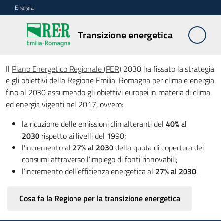
Vai al contenuto
Vai alla navigazione
Vai al footer
Energia
Transizione
Transizione energetica
energetica
Il
Piano Energetico Regionale (PER)
2030 ha fissato la strategia
e gli obiettivi della Regione Emilia-Romagna per clima e energia
Biometano
fino al 2030 assumendo gli obiettivi europei in materia di clima
ed energia vigenti nel 2017, ovvero:
Idrogeno
la riduzione delle emissioni climalteranti del
40% al
verde
2030
rispetto ai livelli del 1990;
l’incremento al
27% al 2030
della quota di copertura dei
Innovazione
consumi attraverso l’impiego di fonti rinnovabili;
per
l’incremento dell’efficienza energetica al
27% al 2030
.
la
transizione
Cosa fa la Regione per la transizione energetica
energetica