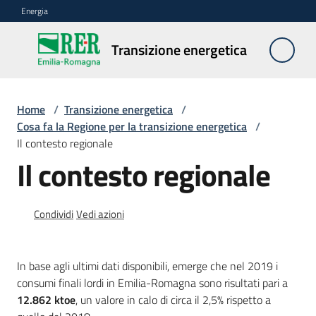
Vai al contenuto
Vai alla navigazione
Vai al footer
Energia
Transizione
Transizione energetica
energetica
Home
/
Transizione energetica
/
Biometano
Cosa fa la Regione per la transizione energetica
/
Il contesto regionale
Il contesto regionale
Idrogeno
verde
Condividi
Vedi azioni
Innovazione
per
la
In base agli ultimi dati disponibili, emerge che nel 2019 i
transizione
consumi finali lordi in Emilia-Romagna sono risultati pari a
energetica
12.862 ktoe
, un valore in calo di circa il 2,5% rispetto a