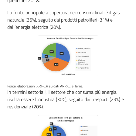
quello del 2018.
Low
Carbon
La fonte principale a copertura dei consumi finali è il gas
economy
naturale (36%), seguito dai prodotti petroliferi (31%) e
dall’energia elettrica (20%).
Energia
Argomenti
Fonte: elaborazioni ART-ER su dati ARPAE e Terna
In termini settoriali, il settore che consuma più energia
Novità
risulta essere l’industria (30%), seguito dai trasporti (29%) e
residenziale (20%).
Servizi
Leggi Atti Bandi