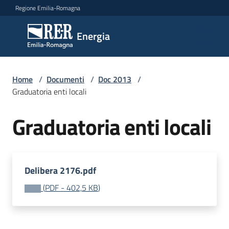
Vai al contenuto
Vai alla navigazione
Vai al footer
Regione Emilia-Romagna
Energia
Energia
Argomenti
Home
/
Documenti
/
Doc 2013
/
Graduatoria enti locali
Graduatoria enti locali
Novità
Leggi
Delibera 2176.pdf
Atti
Bandi
(
PDF
-
402,5 KB
)
Piani