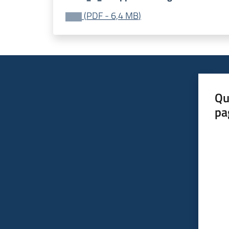
(
PDF
-
6,4 MB
)
Qu
pa
Valut