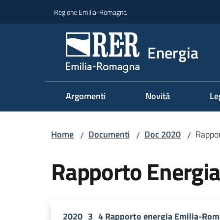
Vai al contenuto
Vai alla navigazione
Vai al footer
Regione Emilia-Romagna
Energia
Argomenti
Novità
Le
Home
Documenti
Doc 2020
Rappor
/
/
/
Rapporto Energia
2020_3_4 Rapporto energia Emilia-Rom