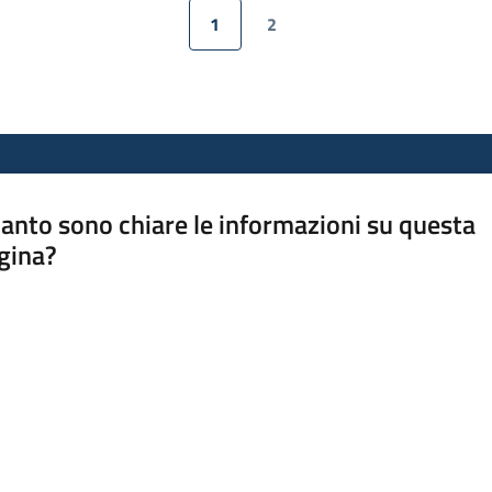
1
2
Pagina precedente
Pagina
Pagina
Pagina successiva
anto sono chiare le informazioni su questa
gina?
a da 1 a 5 stelle