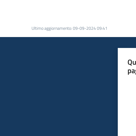
Ultimo aggiornamento
:
09-09-2024 09:41
Qu
pa
Valut