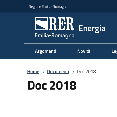
Vai al contenuto
Vai alla navigazione
Vai al footer
Regione Emilia-Romagna
Energia
Argomenti
Novità
Le
Home
Documenti
Doc 2018
/
/
Doc 2018