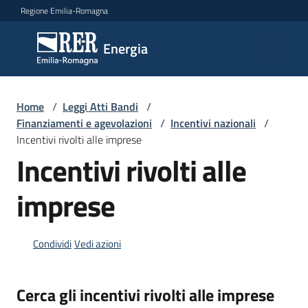
Vai al contenuto
Vai alla navigazione
Vai al footer
Regione Emilia-Romagna
Energia
Energia
Argomenti
Home
/
Leggi Atti Bandi
/
Finanziamenti e agevolazioni
/
Incentivi nazionali
/
Incentivi rivolti alle imprese
Incentivi rivolti alle
Novità
imprese
Leggi
Atti
Condividi
Vedi azioni
Bandi
Cerca gli incentivi rivolti alle imprese
Piani