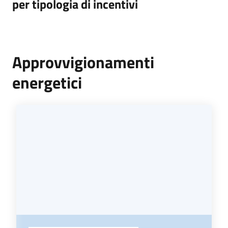
per tipologia di incentivi
Programmi
Progetti
Approvvigionamenti
Seguici
energetici
su