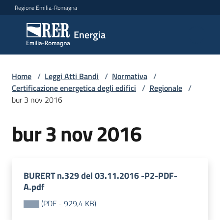
Vai al contenuto
Vai alla navigazione
Vai al footer
Regione Emilia-Romagna
Energia
Energia
Argomenti
Home
/
Leggi Atti Bandi
/
Normativa
/
Certificazione energetica degli edifici
/
Regionale
/
bur 3 nov 2016
Novità
bur 3 nov 2016
Leggi
Atti
BURERT n.329 del 03.11.2016 -P2-PDF-
Bandi
A.pdf
(
PDF
-
929,4 KB
)
Piani