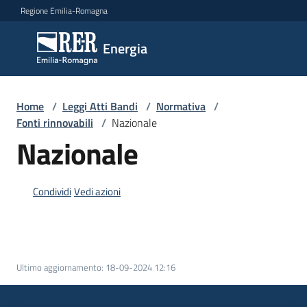
Vai al contenuto
Vai alla navigazione
Vai al footer
Regione Emilia-Romagna
Energia
Energia
Argomenti
Home
/
Leggi Atti Bandi
/
Normativa
/
Fonti rinnovabili
/
Nazionale
Nazionale
Novità
Condividi
Vedi azioni
Leggi
Atti
Bandi
Ultimo aggiornamento
:
18-09-2024 12:16
Piani