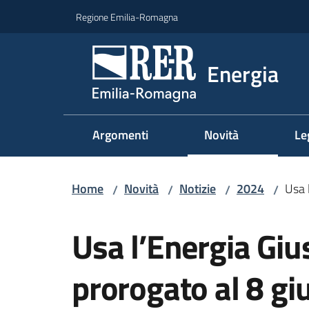
Vai al contenuto
Vai alla navigazione
Vai al footer
Regione Emilia-Romagna
Energia
Argomenti
Novità
Le
Home
Novità
Notizie
2024
Usa 
/
/
/
/
Salta al contenuto
Usa l’Energia Giu
prorogato al 8 g