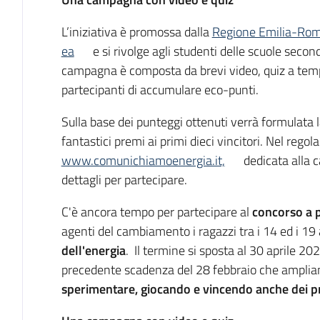
L’iniziativa è promossa dalla
Regione Emilia-Ro
ea
e si rivolge agli studenti delle scuole secon
campagna è composta da brevi video, quiz a tem
partecipanti di accumulare eco-punti.
Sulla base dei punteggi ottenuti verrà formulata 
fantastici premi ai primi dieci vincitori. Nel rego
www.comunichiamoenergia.it,
dedicata alla c
dettagli per partecipare.
C'è ancora tempo per partecipare al
concorso a 
agenti del cambiamento i ragazzi tra i 14 ed i 19 
dell'energia
. Il termine si sposta al 30 aprile 202
precedente scadenza del 28 febbraio che ampliano
sperimentare, giocando e vincendo anche dei p