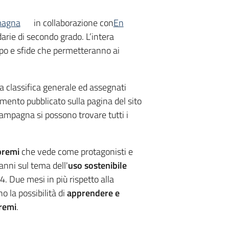
magna
in collaborazione con
En
darie di secondo grado. L’intera
po e sfide che permetteranno ai
la classifica generale ed assegnati
lamento pubblicato sulla pagina del sito
ampagna si possono trovare tutti i
premi
che vede come protagonisti e
anni sul tema dell'
uso sostenibile
4. Due mesi in più rispetto alla
 la possibilità di
apprendere e
remi
.