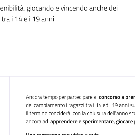
nibilità, giocando e vincendo anche dei 
tra i 14 e i 19 anni
Introduzione
Ancora tempo per partecipare al
concorso a pre
del cambiamento i ragazzi tra i 14 ed i 19 anni su
Il termine conciderà con la chiusura dell'anno sc
ancora ad
apprendere e sperimentare, giocare 
Una campagna con video e quiz