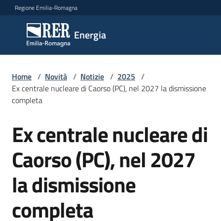
Vai al contenuto
Vai alla navigazione
Vai al footer
Regione Emilia-Romagna
Energia
Energia
Argomenti
Home
/
Novità
/
Notizie
/
2025
/
Ex centrale nucleare di Caorso (PC), nel 2027 la dismissione
completa
Novità
Ex centrale nucleare di
Salta al contenuto
Caorso (PC), nel 2027
Leggi
Atti
la dismissione
Bandi
completa
Piani