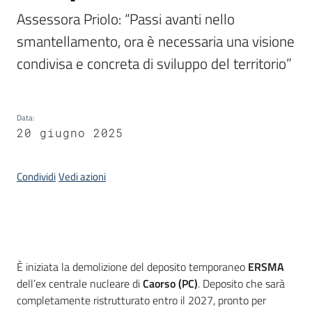
Programmi
Assessora Priolo: “Passi avanti nello 
Progetti
smantellamento, ora è necessaria una visione 
condivisa e concreta di sviluppo del territorio”
Seguici
su
Data
:
20 giugno 2025
Condividi
Vedi azioni
Introduzione
È iniziata la demolizione del deposito temporaneo
ERSMA
dell’ex centrale nucleare di
Caorso (PC)
. Deposito che sarà
completamente ristrutturato entro il 2027, pronto per