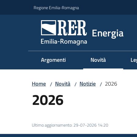
Vai al contenuto
Vai alla navigazione
Vai al footer
Regione Emilia-Romagna
Energia
Argomenti
Novità
Le
Home
Novità
Notizie
2026
/
/
/
2026
Ultimo aggiornamento
:
29-07-2026 14:20