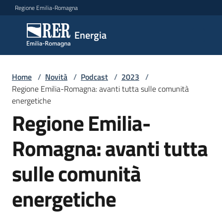
Vai al contenuto
Vai alla navigazione
Vai al footer
Regione Emilia-Romagna
Energia
Energia
Argomenti
Home
/
Novità
/
Podcast
/
2023
/
Regione Emilia-Romagna: avanti tutta sulle comunità
energetiche
Regione Emilia-
Novità
Romagna: avanti tutta
Leggi
sulle comunità
Atti
Bandi
energetiche
Piani