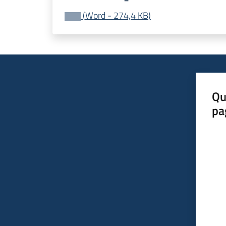
(
Word
-
274,4 KB
)
Qu
pa
Valut