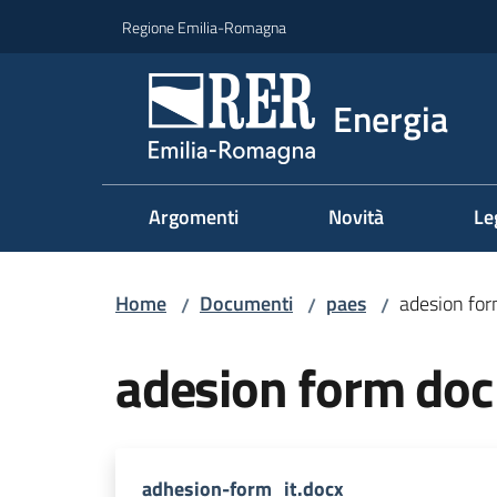
Vai al contenuto
Vai alla navigazione
Vai al footer
Regione Emilia-Romagna
Energia
Argomenti
Novità
Le
Home
Documenti
paes
adesion for
/
/
/
adesion form doc
adhesion-form_it.docx