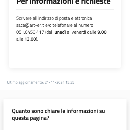
Per informazioni e richieste
Scrivere all'indirizzo di posta elettronica
sace@art-er.it e/o telefonare al numero
051.6450.417 (dal
lunedì
al venerdì dalle
9.00
alle
13.00
).
Ultimo aggiornamento
:
21-11-2024 15:35
Quanto sono chiare le informazioni su
questa pagina?
Valuta da 1 a 5 stelle