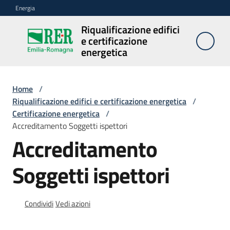
Vai al contenuto
Vai alla navigazione
Vai al footer
Energia
Riqualificazione edifici
Riqualificazione
e certificazione
edifici e
energetica
certificazione
energetica
Home
/
Riqualificazione edifici e certificazione energetica
/
Certificazione energetica
/
Riqualificazione
Accreditamento Soggetti ispettori
edifici
Accreditamento
Soggetti ispettori
Certificazione
energetica
Condividi
Vedi azioni
Assistenza