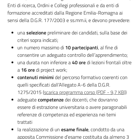
Enti di ricerca, Ordini e Collegi professionali e da enti di
formazione accreditati dalla Regione Emilia-Romagna ai
sensi della D.G.R. 177/2003 e ss.mm.ii, e devono prevedere:
una
selezione
preliminare dei candidati, sulla base dei
criteri sopra indicati;
un numero massimo di
10 partecipanti
, al fine di
consentire un adeguato controllo dell’apprendimento;
una durata non inferiore a
40 ore
di lezioni frontali oltre
a
16 ore
di project work;
contenuti
minimi
del percorso formativo coerenti con
quelli specificati dall’Allegato A-6 della D.G.R.
1275/2015 (
scarica programma corso
(
PDF
-
9,7 KB
)
)
adeguate
competenze
dei docenti, che dovranno
essere di estrazione universitaria o avere paragonabili
referenze di competenza ed esperienza nei temi
trattati
la realizzazione di un
esame finale
, condotto da una
apposita Commissione d’esame costituita da almeno 3