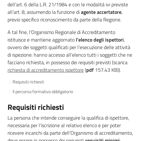
dell’art. 6 della L.R. 21/1984 e con le modalità ivi previste
Leggi Atti Bandi
all’art. 8, assumendo la funzione di
agente accertatore
,
previo specifico riconoscimento da parte della Regione.
A tal fine, l’Organismo Regionale di Accreditamento
istituisce e mantiene aggiornato
l’elenco degli ispettori
,
Piani Programmi
ovvero dei soggetti qualificati per l’esecuzione delle attività
Progetti
di ispezione: hanno accesso all’elenco tutti i soggetti che ne
facciano richiesta, in possesso dei requisiti previsti (scarica
richiesta di accreditamento ispettore
(
pdf
157.43 KB)).
Requisiti richiesti
Il percorso formativo obbligatorio
Requisiti richiesti
La persona che intende conseguire la qualifica di ispettore,
necessaria per l’iscrizione al relativo elenco e per poter
ricevere incarichi da parte dell’Organismo di accreditamento,
deve essere in possesso dei seguenti
requisiti minimi
: