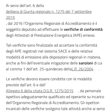
Ai sensi dell’art. 6 della
Divulgazione
delibera di Giunta regionale n. 1275 del 7 settembre
2015
, dal 2016 l’Organismo Regionale di Accreditamento è il
Normativa
soggetto deputato ad effettuare le
verifiche di conformità
degli Attestati di Prestazione Energetica (APE) emessi.
Tali verifiche sono finalizzate ad accertare la conformità
degli APE registrati nel sistema SACE e delle relative
modalità di emissione alle disposizioni regionali in materia,
anche ai fini dell'eventuale irrogazione delle
sanzioni
di cui
Energia
al comma 1 dell’art. 25-quindecies della
L.R. 26/2004
.
Le verifiche devono essere condotte con le modalità
Argomenti
previste dall’art. 6 e dall’
Allegato 6 della citata D.G.R. 1275/2015
, da personale
Novità
ispettivo adeguatamente qualificato ed operante su incarico
dell’Organismo Regionale di Accreditamento. Gli ispettori
Servizi
incaricati delle verifiche svolgono tale attività anche ai sensi