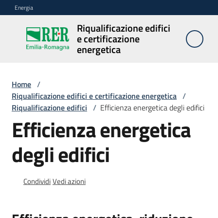
Vai al contenuto
Vai alla navigazione
Vai al footer
Energia
Riqualificazione edifici
Riqualificazione
e certificazione
edifici e
energetica
certificazione
energetica
Home
/
Riqualificazione edifici e certificazione energetica
/
Riqualificazione edifici
/
Efficienza energetica degli edifici
Riqualificazione
Efficienza energetica
edifici
degli edifici
Certificazione
energetica
Condividi
Vedi azioni
Assistenza